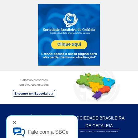
Estamos presentes
em diversos estados
Encontre um Especialista
HOME
INSTITUCIONAL
SOCIEDADE BRASILEIRA
×
EDUCAÇÃO
ÁREA DO ASSOCIADO
DE CEFALEIA
ENCONTRE O ESPECIALISTA
Fale com a SBCe
2024 - TODOS OS DIREITOS RESERVADOS